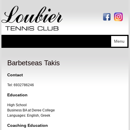
Skip to main content
EL
EN
Loubier
Menu
Barbetseas Takis
Contact
Tel: 6932786246
Education
High School
Business BA at Deree College
Languages: English, Greek
Coaching Education