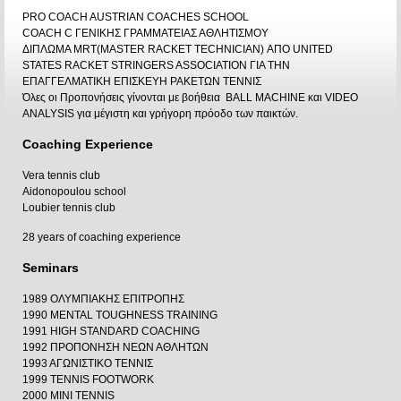
PRO COACH AUSTRIAN COACHES SCHOOL
COACH C ΓΕΝΙΚΗΣ ΓΡΑΜΜΑΤΕΙΑΣ ΑΘΛΗΤΙΣΜΟΥ
ΔΙΠΛΩΜΑ ΜRT(ΜΑSTER RACKET TECHNICIAN) ΑΠΟ UNITED
STATES RACKET STRINGERS ASSOCIATION ΓΙΑ ΤΗΝ
ΕΠΑΓΓΕΛΜΑΤΙΚΗ ΕΠΙΣΚΕΥΗ ΡΑΚΕΤΩΝ ΤΕΝΝΙΣ
Όλες οι Προπονήσεις γίνονται με βοήθεια BALL MACHINE και VIDEO
ANALYSIS για μέγιστη και γρήγορη πρόοδο των παικτών.
Coaching Experience
Vera tennis club
Aidonopoulou school
Loubier tennis club
28 years of coaching experience
Seminars
1989 ΟΛΥΜΠΙΑΚΗΣ ΕΠΙΤΡΟΠΗΣ
1990 MENTAL TOUGHNESS TRAINING
1991 HIGH STANDARD COACHING
1992 ΠΡΟΠΟΝΗΣΗ ΝΕΩΝ ΑΘΛΗΤΩΝ
1993 ΑΓΩΝΙΣΤΙΚΟ ΤΕΝΝΙΣ
1999 ΤΕΝΝΙS FOOTWORK
2000 MINI TENNIS