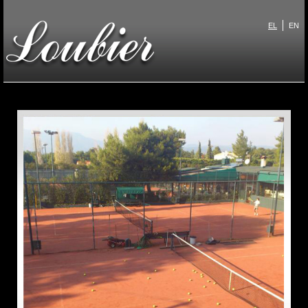
Παράκαμψη προς το
κυρίως περιεχόμενο
EL
EN
Loubier